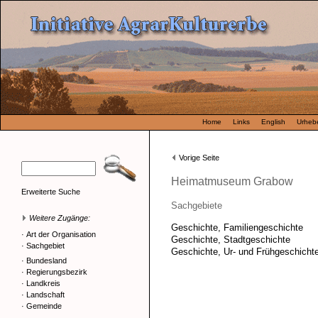
Home
Links
English
Urhebe
Vorige Seite
Heimatmuseum Grabow
Erweiterte Suche
Sachgebiete
Weitere Zugänge:
Geschichte, Familiengeschichte
·
Art der Organisation
Geschichte, Stadtgeschichte
·
Sachgebiet
Geschichte, Ur- und Frühgeschicht
·
Bundesland
·
Regierungsbezirk
·
Landkreis
·
Landschaft
·
Gemeinde