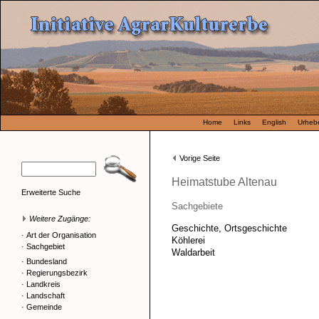
Home
Links
English
Urhebe
Vorige Seite
Heimatstube Altenau
Erweiterte Suche
Sachgebiete
Weitere Zugänge:
Geschichte, Ortsgeschichte
·
Art der Organisation
Köhlerei
·
Sachgebiet
Waldarbeit
·
Bundesland
·
Regierungsbezirk
·
Landkreis
·
Landschaft
·
Gemeinde