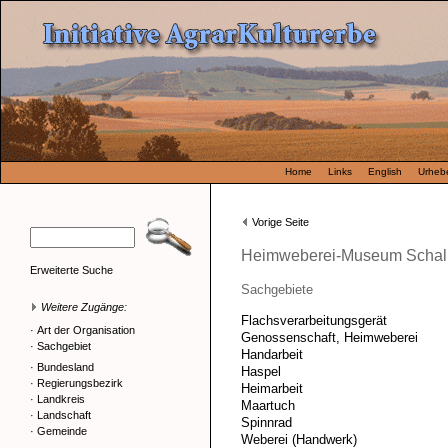
Home
Links
English
Urhebe
Vorige Seite
Heimweberei-Museum Scha
Erweiterte Suche
Sachgebiete
Weitere Zugänge:
Flachsverarbeitungsgerät
·
Art der Organisation
Genossenschaft, Heimweberei
·
Sachgebiet
Handarbeit
·
Bundesland
Haspel
·
Regierungsbezirk
Heimarbeit
·
Landkreis
Maartuch
·
Landschaft
Spinnrad
·
Gemeinde
Weberei (Handwerk)