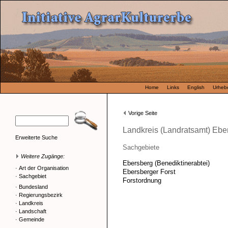
Home
Links
English
Urhebe
Vorige Seite
Landkreis (Landratsamt) Ebe
Erweiterte Suche
Sachgebiete
Weitere Zugänge:
Ebersberg (Benediktinerabtei)
·
Art der Organisation
Ebersberger Forst
·
Sachgebiet
Forstordnung
·
Bundesland
·
Regierungsbezirk
·
Landkreis
·
Landschaft
·
Gemeinde