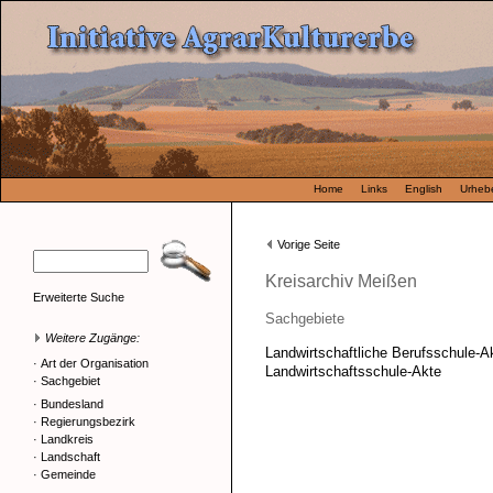
Home
Links
English
Urhebe
Vorige Seite
Kreisarchiv Meißen
Erweiterte Suche
Sachgebiete
Weitere Zugänge:
Landwirtschaftliche Berufsschule-A
·
Art der Organisation
Landwirtschaftsschule-Akte
·
Sachgebiet
·
Bundesland
·
Regierungsbezirk
·
Landkreis
·
Landschaft
·
Gemeinde