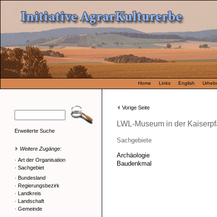
Home
Links
English
Urhebe
Vorige Seite
LWL-Museum in der Kaiserpf
Erweiterte Suche
Sachgebiete
Weitere Zugänge:
Archäologie
·
Art der Organisation
Baudenkmal
·
Sachgebiet
·
Bundesland
·
Regierungsbezirk
·
Landkreis
·
Landschaft
·
Gemeinde