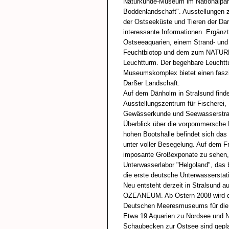
Naturkunde-Museum im Nationalpa
Boddenlandschaft". Ausstellungen 
der Ostseeküste und Tieren der Dar
interessante Informationen. Ergänz
Ostseeaquarien, einem Strand- und
Feuchtbiotop und dem zum NATUR
Leuchtturm. Der begehbare Leucht
Museumskomplex bietet einen faszi
Darßer Landschaft.
Auf dem Dänholm in Stralsund fin
Ausstellungszentrum für Fischerei,
Gewässerkunde und Seewasserstraß
Überblick über die vorpommersche K
hohen Bootshalle befindet sich d
unter voller Besegelung. Auf dem Fr
imposante Großexponate zu sehen, 
Unterwasserlabor "Helgoland", da
die erste deutsche Unterwassersta
Neu entsteht derzeit in Stralsund a
OZEANEUM. Ab Ostern 2008 wird d
Deutschen Meeresmuseums für die 
Etwa 19 Aquarien zu Nordsee und N
Schaubecken zur Ostsee sind gepla