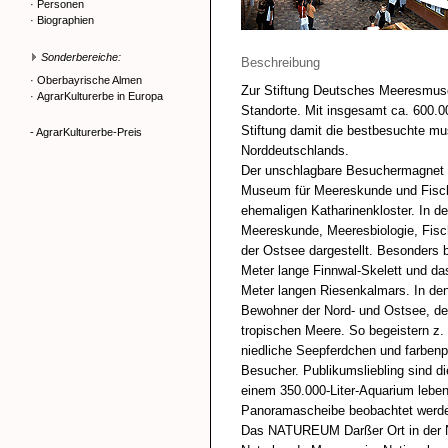
·
Personen
·
Biographien
Sonderbereiche:
Beschreibung
·
Oberbayrische Almen
Zur Stiftung Deutsches Meeresmuse
·
AgrarKulturerbe in Europa
Standorte. Mit insgesamt ca. 600.0
Stiftung damit die bestbesuchte mu
- AgrarKulturerbe-Preis
Norddeutschlands.
Der unschlagbare Besuchermagn
Museum für Meereskunde und Fische
ehemaligen Katharinenkloster. In d
Meereskunde, Meeresbiologie, Fisc
der Ostsee dargestellt. Besonders 
Meter lange Finnwal-Skelett und da
Meter langen Riesenkalmars. In de
Bewohner der Nord- und Ostsee, des
tropischen Meere. So begeistern z.
niedliche Seepferdchen und farbenpr
Besucher. Publikumsliebling sind di
einem 350.000-Liter-Aquarium leben
Panoramascheibe beobachtet werd
Das NATUREUM Darßer Ort in der N