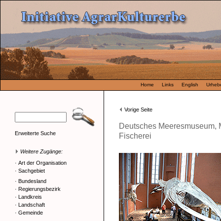
Home
Links
English
Urhebe
Vorige Seite
Deutsches Meeresmuseum, 
Erweiterte Suche
Fischerei
Weitere Zugänge:
·
Art der Organisation
·
Sachgebiet
·
Bundesland
·
Regierungsbezirk
·
Landkreis
·
Landschaft
·
Gemeinde