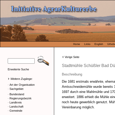
Home
Links
English
Urhebe
Vorige Seite
Stadtmühle Schüßler Bad D
Erweiterte Suche
Beschreibung
Weitere Zugänge:
Die 1681 erstmals erwähnte, ehemal
·
Art der Organisation
Amtsschneidemühle wurde bereits 
·
Sachgebiet
1697 durch eine Mahlmühle und 170
·
Bundesland
erweitert. 1886 erhielt die Mühle ei
·
Regierungsbezirk
noch heute gewerblich genutzt. Mü
·
Landkreis
·
Landschaft
Vereinbarung möglich.
·
Gemeinde