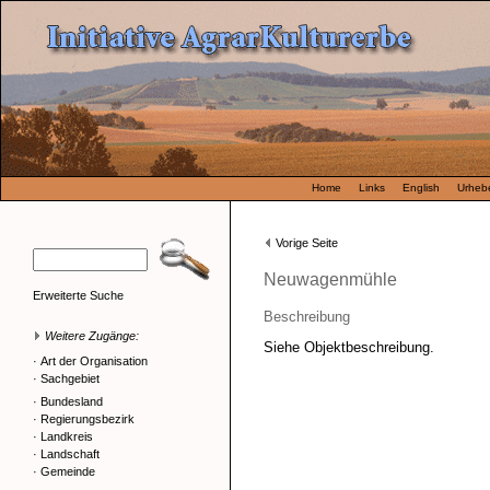
Home
Links
English
Urhebe
Vorige Seite
Neuwagenmühle
Erweiterte Suche
Beschreibung
Weitere Zugänge:
Siehe Objektbeschreibung.
·
Art der Organisation
·
Sachgebiet
·
Bundesland
·
Regierungsbezirk
·
Landkreis
·
Landschaft
·
Gemeinde