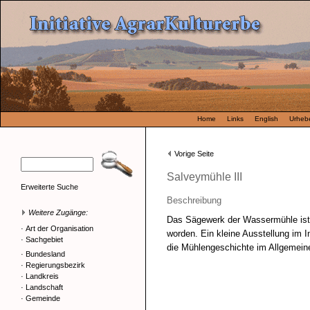
Home
Links
English
Urhebe
Vorige Seite
Salveymühle III
Erweiterte Suche
Beschreibung
Weitere Zugänge:
Das Sägewerk der Wassermühle ist v
·
Art der Organisation
worden. Ein kleine Ausstellung im I
·
Sachgebiet
die Mühlengeschichte im Allgemein
·
Bundesland
·
Regierungsbezirk
·
Landkreis
·
Landschaft
·
Gemeinde