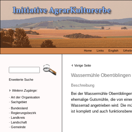
Home
Links
English
Urhebe
Vorige Seite
Wassermühle Oberröblingen
Erweiterte Suche
Beschreibung
Weitere Zugänge:
Bei der Wassermühle Oberröblingen
·
Art der Organisation
ehemalige Gutsmühle, die von eine
·
Sachgebiet
Wasserrad angetrieben wird. Die m
·
Bundesland
ist komplett und auch funktionsberei
·
Regierungsbezirk
·
Landkreis
·
Landschaft
·
Gemeinde