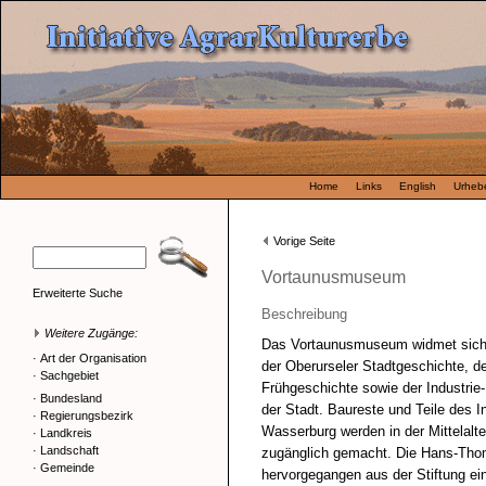
Home
Links
English
Urhebe
Vorige Seite
Vortaunusmuseum
Erweiterte Suche
Beschreibung
Weitere Zugänge:
Das Vortaunusmuseum widmet sich 
·
Art der Organisation
der Oberurseler Stadtgeschichte, de
·
Sachgebiet
Frühgeschichte sowie der Industri
·
Bundesland
der Stadt. Baureste und Teile des I
·
Regierungsbezirk
Wasserburg werden in der Mittelalter
·
Landkreis
·
Landschaft
zugänglich gemacht. Die Hans-Tho
·
Gemeinde
hervorgegangen aus der Stiftung ein