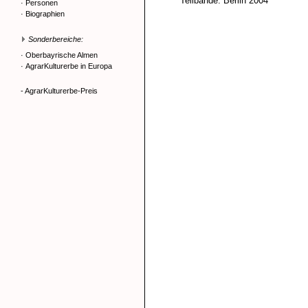
Teilbände. Berlin 2004
·
Personen
·
Biographien
Sonderbereiche:
·
Oberbayrische Almen
·
AgrarKulturerbe in Europa
- AgrarKulturerbe-Preis