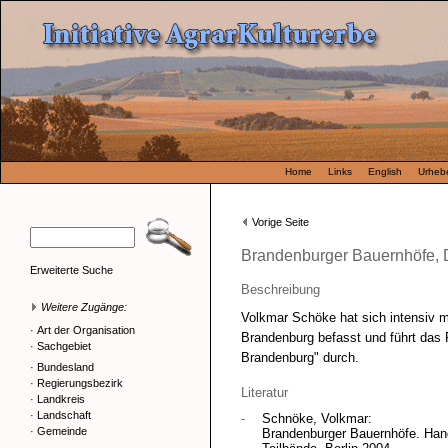
Home
Links
English
Urhebe
Vorige Seite
Brandenburger Bauernhöfe, D
Erweiterte Suche
Beschreibung
Weitere Zugänge:
Volkmar Schöke hat sich intensiv m
·
Art der Organisation
Brandenburg befasst und führt das P
·
Sachgebiet
Brandenburg" durch.
·
Bundesland
·
Regierungsbezirk
Literatur
·
Landkreis
·
Landschaft
-
Schnöke, Volkmar:
·
Gemeinde
Brandenburger Bauernhöfe. Hand