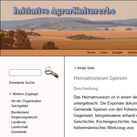
Home
Links
English
Urhebe
Vorige Seite
Heimatmuseum Spiesen
Erweiterte Suche
Beschreibung
Weitere Zugänge:
Das Heimatmuseum ist in einem de
·
Art der Organisation
untergebracht. Die Exponate dokum
·
Sachgebiet
Gemeinde Spiesen von den früheste
·
Bundesland
Gegenwart, beispielsweise anhand 
·
Regierungsbezirk
Geschichte, Kirchengeschichte, bau
·
Landkreis
·
Landschaft
hüttenmännisches Werkzeug usw.
·
Gemeinde