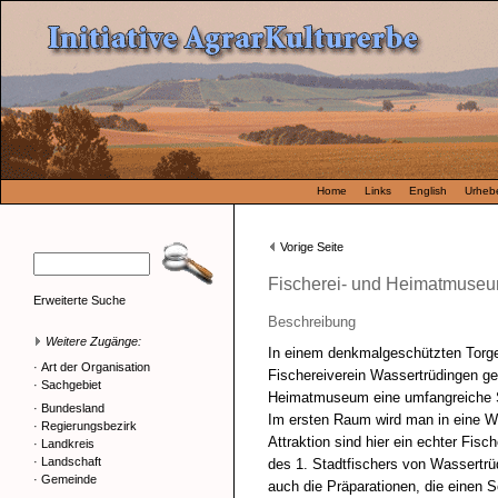
Home
Links
English
Urhebe
Vorige Seite
Fischerei- und Heimatmuseu
Erweiterte Suche
Beschreibung
Weitere Zugänge:
In einem denkmalgeschützten Torg
·
Art der Organisation
Fischereiverein Wassertrüdingen gel
·
Sachgebiet
Heimatmuseum eine umfangreiche 
·
Bundesland
Im ersten Raum wird man in eine We
·
Regierungsbezirk
Attraktion sind hier ein echter Fis
·
Landkreis
·
Landschaft
des 1. Stadtfischers von Wassertrüd
·
Gemeinde
auch die Präparationen, die einen