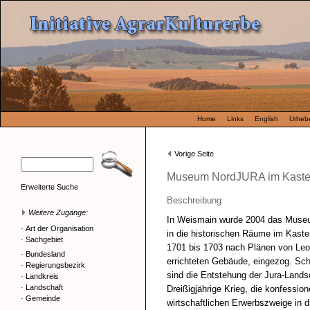
Home
Links
English
Urhebe
Vorige Seite
Museum NordJURA im Kaste
Erweiterte Suche
Beschreibung
Weitere Zugänge:
In Weismain wurde 2004 das Museu
·
Art der Organisation
in die historischen Räume im Kaste
·
Sachgebiet
1701 bis 1703 nach Plänen von Leo
·
Bundesland
errichteten Gebäude, eingezog. Sc
·
Regierungsbezirk
sind die Entstehung der Jura-Landsc
·
Landkreis
·
Landschaft
Dreißigjährige Krieg, die konfession
·
Gemeinde
wirtschaftlichen Erwerbszweige in d