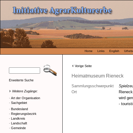
Home
Links
English
Urhebe
Vorige Seite
Heimatmuseum Rieneck
Erweiterte Suche
Sammlungsschwerpunkt
Spielz
Weitere Zugänge:
Ort
Rieneck
wird gen
·
Art der Organisation
·
Sachgebiet
- tourist
·
Bundesland
·
Regierungsbezirk
·
Landkreis
·
Landschaft
·
Gemeinde