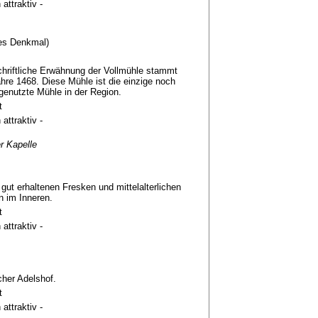
 attraktiv -
es Denkmal)
chriftliche Erwähnung der Vollmühle stammt
re 1468. Diese Mühle ist die einzige noch
genutzte Mühle in der Region.
t
 attraktiv -
r Kapelle
 gut erhaltenen Fresken und mittelalterlichen
 im Inneren.
t
 attraktiv -
icher Adelshof.
t
 attraktiv -