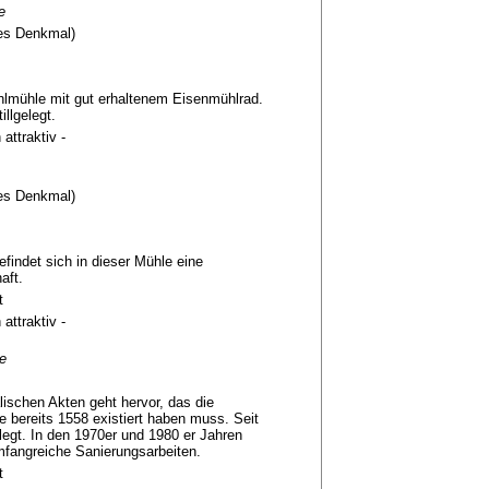
e
es Denkmal)
hlmühle mit gut erhaltenem Eisenmühlrad.
illgelegt.
 attraktiv -
es Denkmal)
efindet sich in dieser Mühle eine
aft.
t
 attraktiv -
e
lischen Akten geht hervor, das die
 bereits 1558 existiert haben muss. Seit
elegt. In den 1970er und 1980 er Jahren
mfangreiche Sanierungsarbeiten.
t