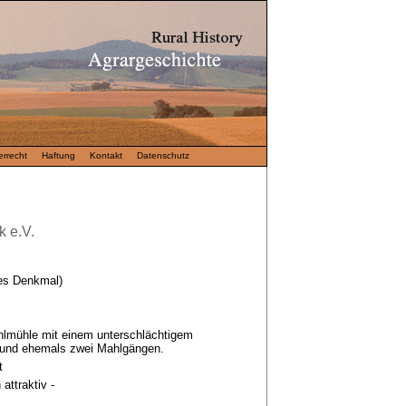
rrecht
Haftung
Kontakt
Datenschutz
 e.V.
es Denkmal)
hlmühle mit einem unterschlächtigem
und ehemals zwei Mahlgängen.
t
 attraktiv -