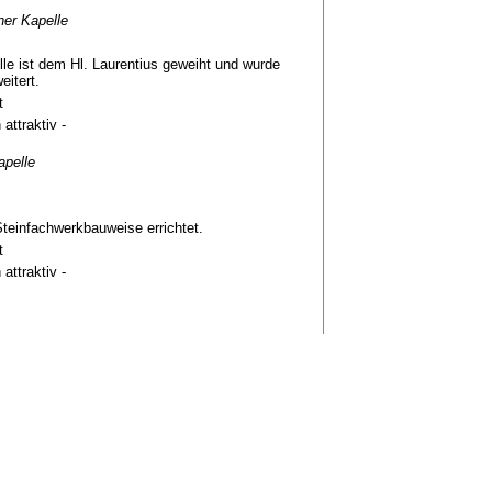
er Kapelle
le ist dem Hl. Laurentius geweiht und wurde
eitert.
t
 attraktiv -
apelle
Steinfachwerkbauweise errichtet.
t
 attraktiv -