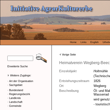
Home
Links
English
Urhebe
Vorige Seite
Heimatverein Wegberg-Beeck
Erweiterte Suche
Einzelobjekt
Holtmühle
Weitere Zugänge:
(Technisch
Entstehungszeitraum
1826
·
Art der Organisation
·
Sachgebiet
Ort
Wegberg
·
Bundesland
Beschreibung
Öl- und Ma
·
Regierungsbezirk
Wasserrad 
·
Landkreis
wird genutz
·
Landschaft
- touristisch
·
Gemeinde