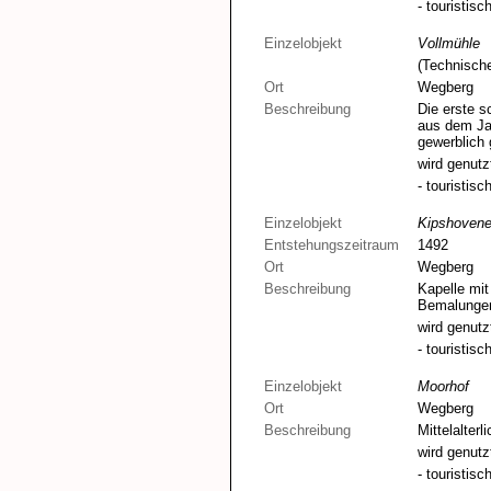
- touristisch
Einzelobjekt
Vollmühle
(Technisch
Ort
Wegberg
Beschreibung
Die erste s
aus dem Jah
gewerblich 
wird genutz
- touristisch
Einzelobjekt
Kipshovene
Entstehungszeitraum
1492
Ort
Wegberg
Beschreibung
Kapelle mit
Bemalungen
wird genutz
- touristisch
Einzelobjekt
Moorhof
Ort
Wegberg
Beschreibung
Mittelalterl
wird genutz
- touristisch