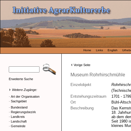
Home
Links
English
Urhebe
Vorige Seite
Museum Rohrhirschmühle
Erweiterte Suche
Einzelobjekt
Rohrhirsch
Weitere Zugänge:
(Technisch
Entstehungszeitraum
1701 - 179
·
Art der Organisation
·
Sachgebiet
Ort
Bühl-Altsch
·
Bundesland
Beschreibung
Das Kernst
·
Regierungsbezirk
18. Jahrhu
ab dem dem
·
Landkreis
Seit 1980 i
·
Landschaft
kleines Mus
·
Gemeinde