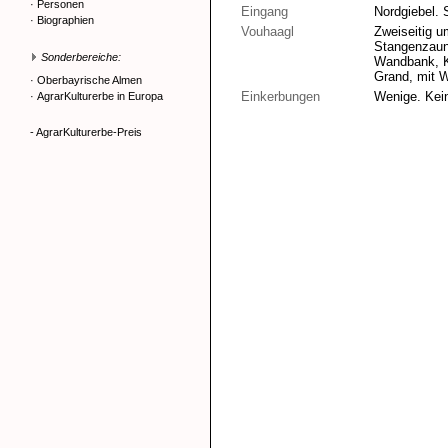
·
Personen
Eingang
Nordgiebel. 
·
Biographien
Vouhaagl
Zweiseitig u
Stangenzaun 
Sonderbereiche:
Wandbank, Kl
Grand, mit W
·
Oberbayrische Almen
Einkerbungen
Wenige. Kei
·
AgrarKulturerbe in Europa
- AgrarKulturerbe-Preis