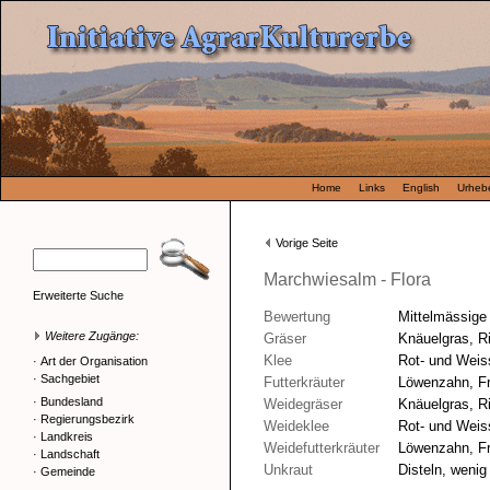
Home
Links
English
Urhebe
Vorige Seite
Marchwiesalm - Flora
Erweiterte Suche
Bewertung
Mittelmässige
Weitere Zugänge:
Gräser
Knäuelgras, R
Klee
Rot- und Weis
·
Art der Organisation
·
Sachgebiet
Futterkräuter
Löwenzahn, F
·
Bundesland
Weidegräser
Knäuelgras, R
·
Regierungsbezirk
Weideklee
Rot- und Weis
·
Landkreis
Weidefutterkräuter
Löwenzahn, F
·
Landschaft
Unkraut
Disteln, wenig
·
Gemeinde