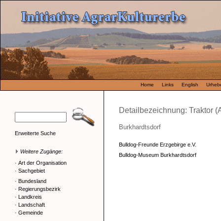
Home
Links
English
Urhebe
Detailbezeichnung: Traktor (
Burkhardtsdorf
Erweiterte Suche
Bulldog-Freunde Erzgebirge e.V.
Weitere Zugänge:
Bulldog-Museum Burkhardtsdorf
·
Art der Organisation
·
Sachgebiet
·
Bundesland
·
Regierungsbezirk
·
Landkreis
·
Landschaft
·
Gemeinde