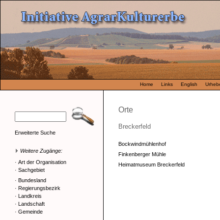
Home
Links
English
Urhebe
Orte
Breckerfeld
Erweiterte Suche
Bockwindmühlenhof
Weitere Zugänge:
Finkenberger Mühle
·
Art der Organisation
Heimatmuseum Breckerfeld
·
Sachgebiet
·
Bundesland
·
Regierungsbezirk
·
Landkreis
·
Landschaft
·
Gemeinde