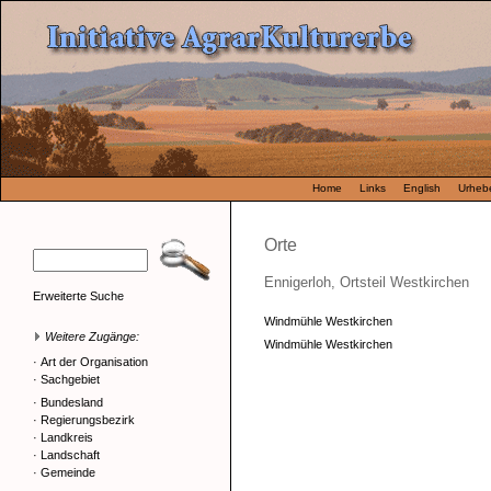
Home
Links
English
Urhebe
Orte
Ennigerloh, Ortsteil Westkirchen
Erweiterte Suche
Windmühle Westkirchen
Weitere Zugänge:
Windmühle Westkirchen
·
Art der Organisation
·
Sachgebiet
·
Bundesland
·
Regierungsbezirk
·
Landkreis
·
Landschaft
·
Gemeinde