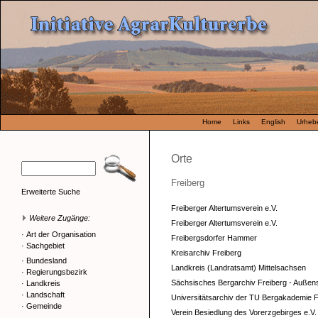
Home
Links
English
Urhebe
Orte
Freiberg
Erweiterte Suche
Freiberger Altertumsverein e.V.
Weitere Zugänge:
Freiberger Altertumsverein e.V.
·
Art der Organisation
Freibergsdorfer Hammer
·
Sachgebiet
Kreisarchiv Freiberg
·
Bundesland
Landkreis (Landratsamt) Mittelsachsen
·
Regierungsbezirk
Sächsisches Bergarchiv Freiberg - Außen
·
Landkreis
·
Landschaft
Universitätsarchiv der TU Bergakademie F
·
Gemeinde
Verein Besiedlung des Vorerzgebirges e.V.