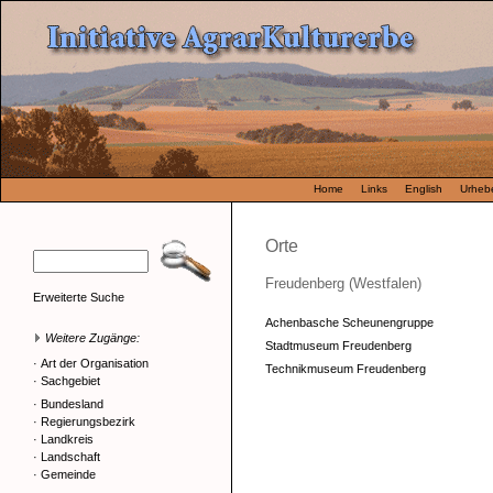
Home
Links
English
Urhebe
Orte
Freudenberg (Westfalen)
Erweiterte Suche
Achenbasche Scheunengruppe
Weitere Zugänge:
Stadtmuseum Freudenberg
·
Art der Organisation
Technikmuseum Freudenberg
·
Sachgebiet
·
Bundesland
·
Regierungsbezirk
·
Landkreis
·
Landschaft
·
Gemeinde