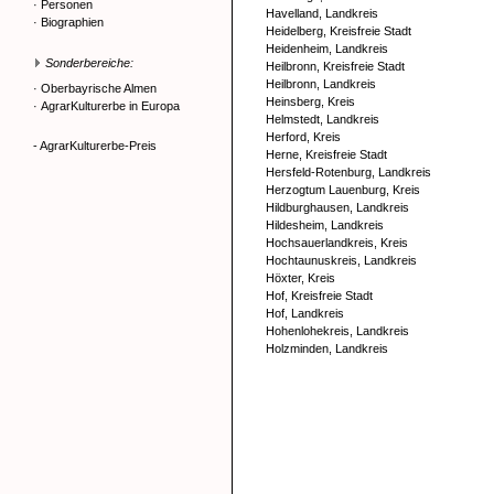
·
Personen
Havelland, Landkreis
·
Biographien
Heidelberg, Kreisfreie Stadt
Heidenheim, Landkreis
Sonderbereiche:
Heilbronn, Kreisfreie Stadt
Heilbronn, Landkreis
·
Oberbayrische Almen
Heinsberg, Kreis
·
AgrarKulturerbe in Europa
Helmstedt, Landkreis
Herford, Kreis
- AgrarKulturerbe-Preis
Herne, Kreisfreie Stadt
Hersfeld-Rotenburg, Landkreis
Herzogtum Lauenburg, Kreis
Hildburghausen, Landkreis
Hildesheim, Landkreis
Hochsauerlandkreis, Kreis
Hochtaunuskreis, Landkreis
Höxter, Kreis
Hof, Kreisfreie Stadt
Hof, Landkreis
Hohenlohekreis, Landkreis
Holzminden, Landkreis