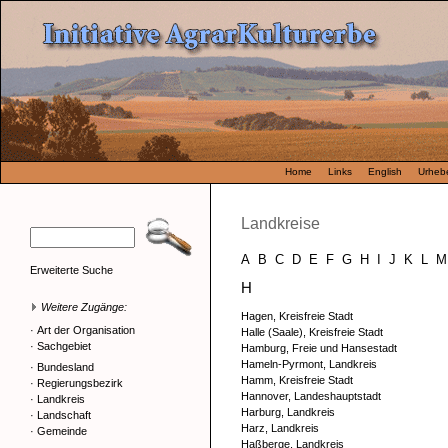
Home
Links
English
Urhebe
Landkreise
A
B
C
D
E
F
G
H
I
J
K
L
M
Erweiterte Suche
H
Weitere Zugänge:
Hagen, Kreisfreie Stadt
·
Art der Organisation
Halle (Saale), Kreisfreie Stadt
·
Sachgebiet
Hamburg, Freie und Hansestadt
Hameln-Pyrmont, Landkreis
·
Bundesland
Hamm, Kreisfreie Stadt
·
Regierungsbezirk
Hannover, Landeshauptstadt
·
Landkreis
Harburg, Landkreis
·
Landschaft
Harz, Landkreis
·
Gemeinde
Haßberge, Landkreis