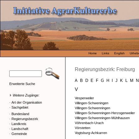
Home
Links
English
Urhebe
Regierungsbezirk: Freiburg
A
B
D
E
F
G
H
I
J
K
L
M
N
Erweiterte Suche
V
Weitere Zugänge:
Vesperweiler
·
Art der Organisation
Villingen-Schweningen
·
Sachgebiet
Villingen-Schwenningen
Villingen-Schwenningen-Herzogenweiler
·
Bundesland
Villingen-Schwenningen-Mühlhausen
·
Regierungsbezirk
Vöhrenbach-Urach
·
Landkreis
Vörstetten
·
Landschaft
Vogtsburg-Achkarren
·
Gemeinde