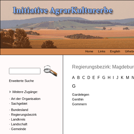
Home
Links
English
Urhebe
Regierungsbezirk: Magdebu
A
B
C
D
E
F
G
H
I
J
K
M
Erweiterte Suche
G
Weitere Zugänge:
Gardelegen
·
Art der Organisation
Genthin
·
Sachgebiet
Gommern
·
Bundesland
·
Regierungsbezirk
·
Landkreis
·
Landschaft
·
Gemeinde