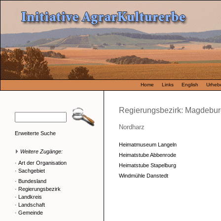
Home
Links
English
Urhebe
Regierungsbezirk: Magdebu
Nordharz
Erweiterte Suche
Heimatmuseum Langeln
Weitere Zugänge:
Heimatstube Abbenrode
·
Art der Organisation
Heimatstube Stapelburg
·
Sachgebiet
Windmühle Danstedt
·
Bundesland
·
Regierungsbezirk
·
Landkreis
·
Landschaft
·
Gemeinde